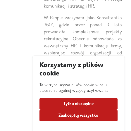
komunikacji i strategii HR.
W People zaczynała jako Konsultantka
360°, gdzie przez ponad 3 lata
prowadziła kompleksowe projekty
rekrutacyjne. Obecnie odpowiada za
wewnętrzny HR i komunikację firmy,
wspierając rozwój organizacji od
środka.
Korzystamy z plików
Zafascynowana możliwościami
cookie
sourcingu i AI w pozyskiwaniu talentów
Ta witryna używa plików cookie w celu
– ale zawsze wierna wartościom
ulepszenia ogólnej wygody użytkowania.
i relacjom. W pracy łączy
profesjonalizm z dużą dawką dystansu
Tylko niezbędne
i poczucia humoru.
Zaakceptuj wszystko